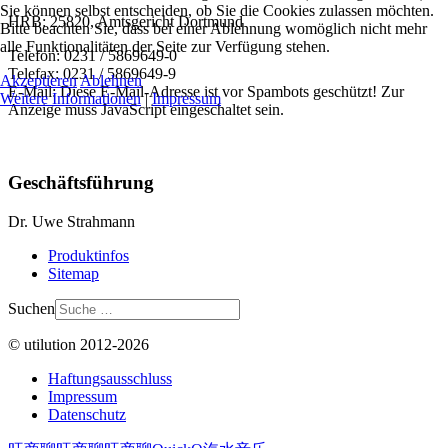
Sie können selbst entscheiden, ob Sie die Cookies zulassen möchten.
HRB: 25820, Amtsgericht Dortmund
Bitte beachten Sie, dass bei einer Ablehnung womöglich nicht mehr
alle Funktionalitäten der Seite zur Verfügung stehen.
Telefon: 0231 / 5869649-0
Telefax: 0231 / 5869649-9
Akzeptieren
Ablehnen
E-Mail:
Diese E-Mail-Adresse ist vor Spambots geschützt! Zur
Weitere Informationen
|
Impressum
Anzeige muss JavaScript eingeschaltet sein.
Geschäftsführung
Dr. Uwe Strahmann
Produktinfos
Sitemap
Suchen
© utilution 2012-2026
Haftungsausschluss
Impressum
Datenschutz