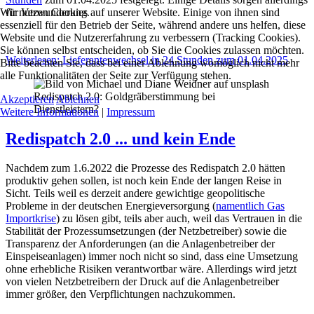
Wir nutzen Cookies auf unserer Website. Einige von ihnen sind
für Verwunderung.
essenziell für den Betrieb der Seite, während andere uns helfen, diese
Website und die Nutzererfahrung zu verbessern (Tracking Cookies).
Sie können selbst entscheiden, ob Sie die Cookies zulassen möchten.
Weiterlesen: Lieferantenwechsel in 24 Stunden zum 01.04.2025
Bitte beachten Sie, dass bei einer Ablehnung womöglich nicht mehr
alle Funktionalitäten der Seite zur Verfügung stehen.
Redispatch 2.0: Goldgräberstimmung bei
Akzeptieren
Ablehnen
Dienstleistern?
Weitere Informationen
|
Impressum
Redispatch 2.0 ... und kein Ende
Nachdem zum 1.6.2022 die Prozesse des Redispatch 2.0 hätten
produktiv gehen sollen, ist noch kein Ende der langen Reise in
Sicht. Teils weil es derzeit andere gewichtige geopolitische
Probleme in der deutschen Energieversorgung (
namentlich Gas
Importkrise
) zu lösen gibt, teils aber auch, weil das Vertrauen in die
Stabilität der Prozessumsetzungen (der Netzbetreiber) sowie die
Transparenz der Anforderungen (an die Anlagenbetreiber der
Einspeiseanlagen) immer noch nicht so sind, dass eine Umsetzung
ohne erhebliche Risiken verantwortbar wäre. Allerdings wird jetzt
von vielen Netzbetreibern der Druck auf die Anlagenbetreiber
immer größer, den Verpflichtungen nachzukommen.