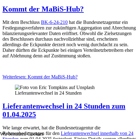
Kommt der MaBiS-Hub?
Mit dem Beschluss
BK-6-24-210
hat die Bundesnetzagentur ein
Festlegungsverfahren zur zukünftigen Aggregation und Abrechnung
bilanzierungsrelevanter Daten eröffnet. Obwohl die Zielsetzungen
des Beschlusses durchaus nachvollziehbar sind, erscheinen
allerdings die Eckpunkte derzeit noch wenig durchdacht zu sein.
Daher dürften die Eckpunkte bei einigen Verteilnetzbetreibern eher
auf Ablehnung denn auf Zustimmung stoßen.
Weiterlesen: Kommt der MaBiS-Hub?
Lieferantenwechsel in 24 Stunden
Lieferantenwechsel in 24 Stunden zum
01.04.2025
Wie lange erwartet, hat die Bundesnetzagentur die
Rahmenbedingungen für den
Lieferantenwechsel innerhalb von 24
Wir benutzen Cookies
Stunden
zum 01.04.2025 festgelegt. Einige Details sorgen allerdings