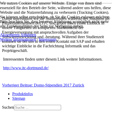
Wir nutzen Cookies auf unserer Website. Einige von ihnen sind
essenziell für den Betrieb der Seite, während andere uns helfen, diese
Website und die Nutzererfahrung zu verbessern (Tracking Cookies).
Sie können selbst entscheiden, ob Sie die Cookies zulassen möchten.
Damit unterstützen wir die Studierenden während des Studiums als
Bitte beachten Sie, dass bei einer Ablehnung womöglich nicht mehr
Partnerunternehmen des ITC und geben ihnen einen Einblick in
alle Funktionalitäten der Seite zur Verfügung stehen.
unsere Tätigkeiten im komplexen Marktumfeld der
Energieversorgung mit anspruchsvollen Aufgaben der
Akzeptieren
Ablehnen
Softwareentwicklung und -beratung. Während ihrer Studienzeit
Weitere Informationen
|
Impressum
kommen sie bei uns in den ersten Kontakt mit SAP und erhalten
wichtige Einblicke in die Fachrichtung Informatik und das
Projektgeschäft.
Interessenten finden unter diesem Link weitere Informationen.
http://www.itc-dortmund.de/
Vorheriger Beitrag: Domo-Stipendien 2017
Zurück
Produktinfos
Sitemap
Suchen