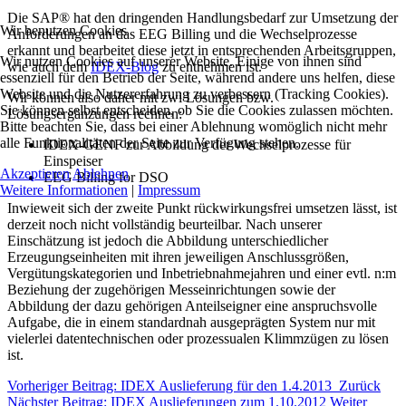
Die SAP® hat den dringenden Handlungsbedarf zur Umsetzung der
Wir benutzen Cookies
Anforderungen an das EEG Billing und die Wechselprozesse
erkannt und bearbeitet diese jetzt in entsprechenden Arbeitsgruppen,
Wir nutzen Cookies auf unserer Website. Einige von ihnen sind
wie auch dem
IDEX-Blog
zu entnehmen ist.
essenziell für den Betrieb der Seite, während andere uns helfen, diese
Website und die Nutzererfahrung zu verbessern (Tracking Cookies).
Wir können also daher mit zwi Lösungen bzw.
Sie können selbst entscheiden, ob Sie die Cookies zulassen möchten.
Lösungsergänzungen rechnen:
Bitte beachten Sie, dass bei einer Ablehnung womöglich nicht mehr
alle Funktionalitäten der Seite zur Verfügung stehen.
IDEX-GENF zur Abbildung der Wechselprozesse für
Einspeiser
Akzeptieren
Ablehnen
EEG Billing for DSO
Weitere Informationen
|
Impressum
Inwieweit sich der zweite Punkt rückwirkungsfrei umsetzen lässt, ist
derzeit noch nicht vollständig beurteilbar. Nach unserer
Einschätzung ist jedoch die Abbildung unterschiedlicher
Erzeugungseinheiten mit ihren jeweiligen Anschlussgrößen,
Vergütungskategorien und Inbetriebnahmejahren und einer evtl. n:m
Beziehung der zugehörigen Messeinrichtungen sowie der
Abbildung der dazu gehörigen Anteilseigner eine anspruchsvolle
Aufgabe, die in einem standardnah ausgeprägten System nur mit
vielerlei datentechnischen oder prozessualen Klimmzügen zu lösen
ist.
Vorheriger Beitrag: IDEX Auslieferung für den 1.4.2013
Zurück
Nächster Beitrag: IDEX Auslieferungen zum 1.10.2012
Weiter