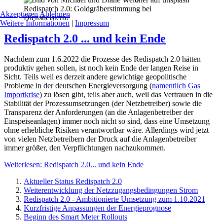
Redispatch 2.0: Goldgräberstimmung bei
Akzeptieren
Ablehnen
Dienstleistern?
Weitere Informationen
|
Impressum
Redispatch 2.0 ... und kein Ende
Nachdem zum 1.6.2022 die Prozesse des Redispatch 2.0 hätten
produktiv gehen sollen, ist noch kein Ende der langen Reise in
Sicht. Teils weil es derzeit andere gewichtige geopolitische
Probleme in der deutschen Energieversorgung (
namentlich Gas
Importkrise
) zu lösen gibt, teils aber auch, weil das Vertrauen in die
Stabilität der Prozessumsetzungen (der Netzbetreiber) sowie die
Transparenz der Anforderungen (an die Anlagenbetreiber der
Einspeiseanlagen) immer noch nicht so sind, dass eine Umsetzung
ohne erhebliche Risiken verantwortbar wäre. Allerdings wird jetzt
von vielen Netzbetreibern der Druck auf die Anlagenbetreiber
immer größer, den Verpflichtungen nachzukommen.
Weiterlesen: Redispatch 2.0... und kein Ende
Aktueller Status Redispatch 2.0
Weiterentwicklung der Netzzugangsbedingungen Strom
Redispatch 2.0 - Ambitionierte Umsetzung zum 1.10.2021
Kurzfristige Anpassungen der Energieprognose
Beginn des Smart Meter Rollouts