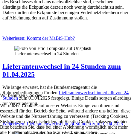
des Beschlusses durchaus nachvollziehbar sind, erscheinen
allerdings die Eckpunkte derzeit noch wenig durchdacht zu sein.
Daher dürften die Eckpunkte bei einigen Verteilnetzbetreibern eher
auf Ablehnung denn auf Zustimmung stoßen.
Weiterlesen: Kommt der MaBiS-Hub?
Lieferantenwechsel in 24 Stunden
Lieferantenwechsel in 24 Stunden zum
01.04.2025
Wie lange erwartet, hat die Bundesnetzagentur die
Rahmenbedingungen für den
Lieferantenwechsel innerhalb von 24
Wir benutzen Cookies
Stunden
zum 01.04.2025 festgelegt. Einige Details sorgen allerdings
für Verwunderung.
Wir nutzen Cookies auf unserer Website. Einige von ihnen sind
essenziell für den Betrieb der Seite, während andere uns helfen, diese
Website und die Nutzererfahrung zu verbessern (Tracking Cookies).
Sie können selbst entscheiden, ob Sie die Cookies zulassen möchten.
Weiterlesen: Lieferantenwechsel in 24 Stunden zum 01.04.2025
Bitte beachten Sie, dass bei einer Ablehnung womöglich nicht mehr
alle Funktionalitäten der Seite zur Verfügung stehen.