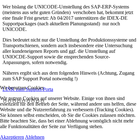
Wer bislang die UNICODE-Umstellung des SAP-ERP-Systems
(meistens aus sehr guten Gründen) verschoben hat, bekommt jetzt
eine finale Frist gesetzt: Ab 04/2017 unterstützen die IDEX-DE
Supportpackages (nach aktuellem Planungsstand) nur noch
UNICODE.
Dies bedeutet nicht nur die Umstellung der Produktionssysteme und
Transportschienen, sondern auch insbesondere eine Untersuchung
aller kundeneigenen Reports und ggf. die Umstellung auf
UNIOCDE-Support sowie die ensprechenden Source-
Anpassungen, sofern notwendig.
Näheres ergibt sich aus dem folgenden Hinweis (Achtung, Zugang
zum SAP Support Portal notwendig !)
Wir benutzen Cookies
LINK zum Support-Porta
Wir nutzen Cookies auf unserer Website. Einige von ihnen sind
⛄⛄⛄⛄⛄⛄⛄⛄⛄
essenziell für den Betrieb der Seite, während andere uns helfen, diese
Website und die Nutzererfahrung zu verbessern (Tracking Cookies).
Sie können selbst entscheiden, ob Sie die Cookies zulassen möchten.
Bitte beachten Sie, dass bei einer Ablehnung womöglich nicht mehr
alle Funktionalitäten der Seite zur Verfügung stehen.
Akzeptieren
Ablehnen