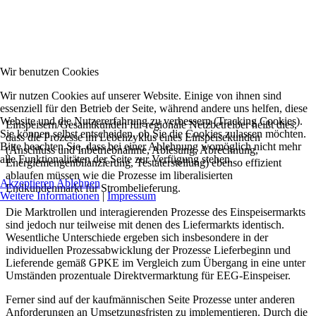
Wir benutzen Cookies
Wir nutzen Cookies auf unserer Website. Einige von ihnen sind
essenziell für den Betrieb der Seite, während andere uns helfen, diese
Website und die Nutzererfahrung zu verbessern (Tracking Cookies).
Einspeisern/Gesamtkunden für regionale Netzbetreiber heißt dies,
Sie können selbst entscheiden, ob Sie die Cookies zulassen möchten.
dass die Prozesse im Lebenzyklus eines Einspeisekunden
Bitte beachten Sie, dass bei einer Ablehnung womöglich nicht mehr
(Anschluss und Inbetriebnahme, Ablesung, Abrechnung,
alle Funktionalitäten der Seite zur Verfügung stehen.
Energiemengenbilanzierung, Testaterstellung) ebenso effizient
ablaufen müssen wie die Prozesse im liberalisierten
Akzeptieren
Ablehnen
Endkundenmarkt für Strombelieferung.
Weitere Informationen
|
Impressum
Die Marktrollen und interagierenden Prozesse des Einspeisermarkts
sind jedoch nur teilweise mit denen des Liefermarkts identisch.
Wesentliche Unterschiede ergeben sich insbesondere in der
individuellen Prozessabwicklung der Prozesse Lieferbeginn und
Lieferende gemäß GPKE im Vergleich zum Übergang in eine unter
Umständen prozentuale Direktvermarktung für EEG-Einspeiser.
Ferner sind auf der kaufmännischen Seite Prozesse unter anderen
Anforderungen an Umsetzungsfristen zu implementieren. Durch die