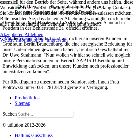
essenziell für den Betrieb der Seite, während andere uns helfen, diese
Website und die Nutzererfahrung zu verbessern (Tracking Cookies).
Der neue Standort der utilution ? Beinahe ...
Sie können selbst entscheiden, ob Sie die Cookies zulassen möchten.
Bitte beachten Sie, dass bei einer Ablehnung womöglich nicht mehr
Die utilution GmbH hat zum 15.5.2017 ihren neuen Standort in
alle Funktionalitäten der Seite zur Verfügung stehen.
Potsdam in der Behlertstraße 3a offiziell eröffnet .
Akzeptieren
Ablehnen
"Mit dem neuen Standort sind wir dichter an unseren Kunden im
Weitere Informationen
|
Impressum
Großraum Berlin/Brandenburg, die eine strategische Bedeutung für
unser Unternehmen gewonnen haben", freut sich Geschäftsführer
Dr. Uwe Strahmann. "Nun wollen wir hier so schnell wie möglich
unsere Personalressourcen im Bereich SAP IS-U Beratung und
Entwicklung aufstocken, um unsere Kunden noch professioneller
unterstützen zu können".
Für Rückfragen zu unserem neuen Standort steht Ihnen Frau
Piotrowski unter 0331 28128780 gerne zur Verfügung.
Produktinfos
Sitemap
Suchen
© utilution 2012-2026
Haftungsausschluss