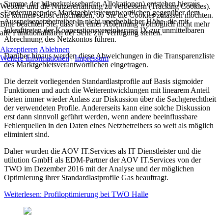
Summe der bilanzkreisscharfen Allokationen) entstehen hieraus
Website und die Nutzererfahrung zu verbessern (Tracking Cookies).
Forderungen des Marktgebietsverantwortlichen gegenüber dem
Sie können selbst entscheiden, ob Sie die Cookies zulassen möchten.
Ausspeisenetzbetreiber in nicht unerheblicher Höhe, die mit
Bitte beachten Sie, dass bei einer Ablehnung womöglich nicht mehr
Inkrafttreten der Kooperationsvereinbarung IX zur unmittelbaren
alle Funktionalitäten der Seite zur Verfügung stehen.
Abrechnung des Netzkontos führen.
Akzeptieren
Ablehnen
Darüber hinaus werden diese Abweichungen in die Transparenzliste
Weitere Informationen
|
Impressum
des Marktgebietsverantwortlichen eingetragen.
Die derzeit vorliegenden Standardlastprofile auf Basis sigmoider
Funktionen und auch die Weiterentwicklungen mit linearem Anteil
bieten immer wieder Anlass zur Diskussion über die Sachgerechtheit
der verwendeten Profile. Andererseits kann eine solche Diskussion
erst dann sinnvoll geführt werden, wenn andere beeinflussbare
Fehlerquellen in den Daten eines Netzbetreibers so weit als möglich
eliminiert sind.
Daher wurden die AOV IT.Services als IT Dienstleister und die
utilution GmbH als EDM-Partner der AOV IT.Services von der
TWO im Dezember 2016 mit der Analyse und der möglichen
Optimierung ihrer Standardlastprofile Gas beauftragt.
Weiterlesen: Profiloptimierung bei TWO Halle