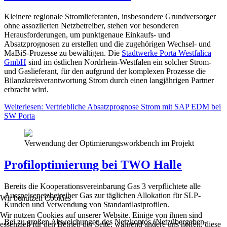
Kleinere regionale Stromlieferanten, insbesondere Grundversorger
ohne assoziierten Netzbetreiber, stehen vor besonderen
Herausforderungen, um punktgenaue Einkaufs- und
Absatzprognosen zu erstellen und die zugehörigen Wechsel- und
MaBiS-Prozesse zu bewältigen. Die
Stadtwerke Porta Westfalica
GmbH
sind im östlichen Nordrhein-Westfalen ein solcher Strom-
und Gaslieferant, für den aufgrund der komplexen Prozesse die
Bilanzkreisverantwortung Strom durch einen langjährigen Partner
erbracht wird.
Weiterlesen: Vertriebliche Absatzprognose Strom mit SAP EDM bei
SW Porta
Verwendung der Optimierungsworkbench im Projekt
Profiloptimierung bei TWO Halle
Bereits die Kooperationsvereinbarung Gas 3 verpflichtete alle
Ausspeisenetzbetreiber Gas zur täglichen Allokation für SLP-
Wir benutzen Cookies
Kunden und Verwendung von Standardlastprofilen.
Wir nutzen Cookies auf unserer Website. Einige von ihnen sind
Bei zu großen Abweichungen des Netzkontos (Netzübergaben-
essenziell für den Betrieb der Seite, während andere uns helfen, diese