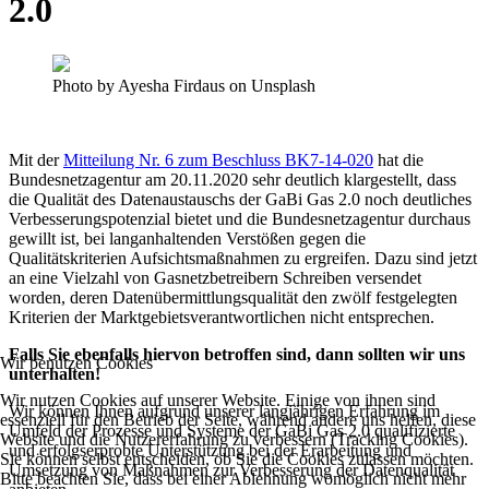
2.0
Photo by Ayesha Firdaus on Unsplash
Mit der
Mitteilung Nr. 6 zum Beschluss BK7-14-020
hat die
Bundesnetzagentur am 20.11.2020 sehr deutlich klargestellt, dass
die Qualität des Datenaustauschs der GaBi Gas 2.0 noch deutliches
Verbesserungspotenzial bietet und die Bundesnetzagentur durchaus
gewillt ist, bei langanhaltenden Verstößen gegen die
Qualitätskriterien Aufsichtsmaßnahmen zu ergreifen. Dazu sind jetzt
an eine Vielzahl von Gasnetzbetreibern Schreiben versendet
worden, deren Datenübermittlungsqualität den zwölf festgelegten
Kriterien der Marktgebietsverantwortlichen nicht entsprechen.
Falls Sie ebenfalls hiervon betroffen sind, dann sollten wir uns
Wir benutzen Cookies
unterhalten!
Wir nutzen Cookies auf unserer Website. Einige von ihnen sind
Wir können Ihnen aufgrund unserer langjährigen Erfahrung im
essenziell für den Betrieb der Seite, während andere uns helfen, diese
Umfeld der Prozesse und Systeme der GaBi Gas 2.0 qualifizierte
Website und die Nutzererfahrung zu verbessern (Tracking Cookies).
und erfolgserprobte Unterstützung bei der Erarbeitung und
Sie können selbst entscheiden, ob Sie die Cookies zulassen möchten.
Umsetzung von Maßnahmen zur Verbesserung der Datenqualität
Bitte beachten Sie, dass bei einer Ablehnung womöglich nicht mehr